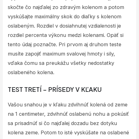
skočte čo najďalej zo zdravým kolenom a potom
vyskúšajte maximálny skok do diaľky s kolenom
oslabeným. Rozdiel v dosiahnutej vzdialenosti je
rozdiel percenta výkonu medzi kolenami. Opäť si
tento údaj poznačte. Pri prvom aj druhom teste
musíte zapojiť maximum svalovej hmoty i sily,
vďaka čomu sa preukážu všetky nedostatky
oslabeného kolena.
TEST TRETÍ – PRÍSEDY V KĽAKU
Vašou snahou je v kľaku zdvihnúť kolená od zeme
na 1 centimeter, zdvihnúť oslabenú nohu a pokúsiť
sa prisadnúť si čo najďalej dozadu bez dotyku
kolena zeme. Potom to isté vyskúšate na oslabené