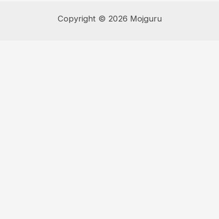
Copyright © 2026 Mojguru
Súbory cookie používame na prispôsobenie obsahu a reklám,
poskytovanie funkcií sociálnych médií a analýzu návštevnosti.
View
more
Cookies settings
Accept
Privacy & Cookie policy
Privacy & Cookies policy
Cookies list
Cookie name
Active
Kto sme
Adresa našej webovej stránky je: