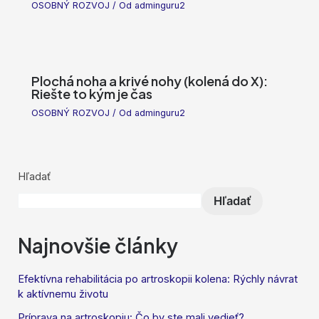
OSOBNÝ ROZVOJ
/ Od
adminguru2
Plochá noha a krivé nohy (kolená do X):
Riešte to kým je čas
OSOBNÝ ROZVOJ
/ Od
adminguru2
Hľadať
Hľadať
Najnovšie články
Efektívna rehabilitácia po artroskopii kolena: Rýchly návrat
k aktívnemu životu
Príprava na artroskopiu: Čo by ste mali vedieť?