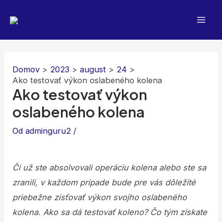
Preskočiť
na
Mai
obsah
Men
Domov
2023
august
24
Ako testovať výkon oslabeného kolena
Ako testovať výkon
oslabeného kolena
Od
adminguru2
/
Či už ste absolvovali operáciu kolena alebo ste sa
zranili, v každom prípade bude pre vás dôležité
priebežne zisťovať výkon svojho oslabeného
kolena. Ako sa dá testovať koleno? Čo tým získate