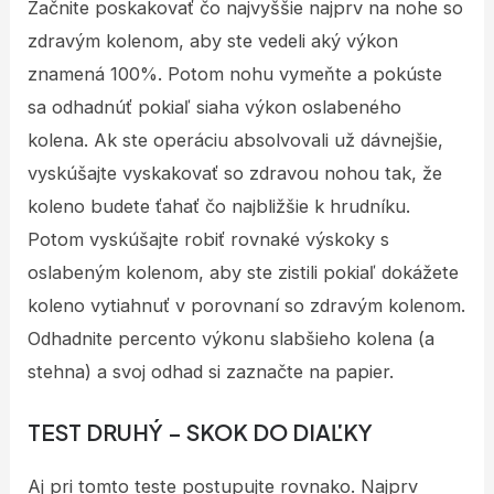
Začnite poskakovať čo najvyššie najprv na nohe so
zdravým kolenom, aby ste vedeli aký výkon
znamená 100%. Potom nohu vymeňte a pokúste
sa odhadnúť pokiaľ siaha výkon oslabeného
kolena. Ak ste operáciu absolvovali už dávnejšie,
vyskúšajte vyskakovať so zdravou nohou tak, že
koleno budete ťahať čo najbližšie k hrudníku.
Potom vyskúšajte robiť rovnaké výskoky s
oslabeným kolenom, aby ste zistili pokiaľ dokážete
koleno vytiahnuť v porovnaní so zdravým kolenom.
Odhadnite percento výkonu slabšieho kolena (a
stehna) a svoj odhad si zaznačte na papier.
TEST DRUHÝ – SKOK DO DIAĽKY
Aj pri tomto teste postupujte rovnako. Najprv