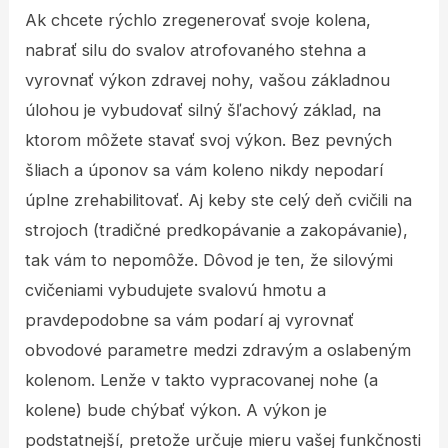
Ak chcete rýchlo zregenerovať svoje kolena,
nabrať silu do svalov atrofovaného stehna a
vyrovnať výkon zdravej nohy, vašou základnou
úlohou je vybudovať silný šľachový základ, na
ktorom môžete stavať svoj výkon. Bez pevných
šliach a úponov sa vám koleno nikdy nepodarí
úplne zrehabilitovať. Aj keby ste celý deň cvičili na
strojoch (tradičné predkopávanie a zakopávanie),
tak vám to nepomôže. Dôvod je ten, že silovými
cvičeniami vybudujete svalovú hmotu a
pravdepodobne sa vám podarí aj vyrovnať
obvodové parametre medzi zdravým a oslabeným
kolenom. Lenže v takto vypracovanej nohe (a
kolene) bude chýbať výkon. A výkon je
podstatnejší, pretože určuje mieru vašej funkčnosti