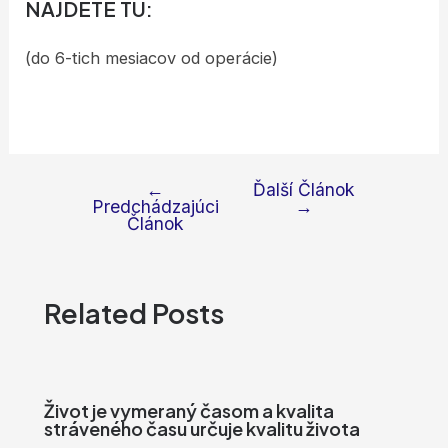
NÁJDETE TU:
(do 6-tich mesiacov od operácie)
←
Ďalší Článok
Navigácia
Predchádzajúci
→
v
Článok
článku
Related Posts
Život je vymeraný časom a kvalita
stráveného času určuje kvalitu života