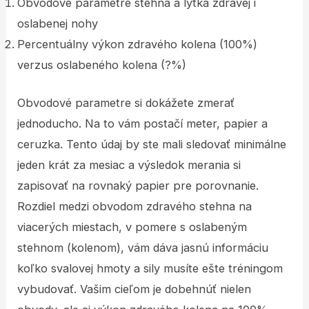
Obvodové parametre stehna a lýtka zdravej i
oslabenej nohy
Percentuálny výkon zdravého kolena (100%)
verzus oslabeného kolena (?%)
Obvodové parametre si dokážete zmerať
jednoducho. Na to vám postačí meter, papier a
ceruzka. Tento údaj by ste mali sledovať minimálne
jeden krát za mesiac a výsledok merania si
zapisovať na rovnaký papier pre porovnanie.
Rozdiel medzi obvodom zdravého stehna na
viacerých miestach, v pomere s oslabeným
stehnom (kolenom), vám dáva jasnú informáciu
koľko svalovej hmoty a sily musíte ešte tréningom
vybudovať. Vašim cieľom je dobehnúť nielen