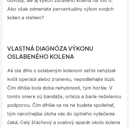
obvody, ale aj výkon zdravého kolena na 100%.
Ako však odmeriate percentuálny výkon svojich
kolien a stehien?
VLASTNÁ DIAGNÓZA VÝKONU
OSLABENÉHO KOLENA
Ak ste dlho s oslabeným kolenom veľmi nehýbali
kvôli operácii alebo zraneniu, nepodliehajte ilúzií.
Čím dlhšia bola doba nehybnosti, tým horšie. V
tomto smere sú bandáže, ortéza a barle neželanou
podporou. Čím dlhšie sa na ne budete spoliehať,
tým náročnejšia úloha vás do úplného vyliečenia
čaká. Celý šľachový a svalový aparát okolo kolena