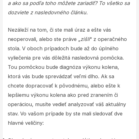
a ako sa podľa toho môžete zariadiť? To všetko sa
dozviete z nasledovného článku.
Nezáleží na tom, či ste mali úraz a ešte vás
neoperovali, alebo ste práve „
zišli
“ z operačného
stola. V oboch prípadoch bude až do úplného
vyliečenia pre vás dôležitá nasledovná pomôcka.
Tou pomôckou bude diagnóza výkonu kolena,
ktorá vás bude sprevádzať veľmi dlho. Ak sa
chcete dopracovať k pôvodnému, alebo ešte k
lepšiemu výkonu kolena ako pred zranením či
operáciou, musíte vedieť analyzovať váš aktuálny
stav. Vo vašom prípade by ste mali sledovať dve
hlavné veličiny: