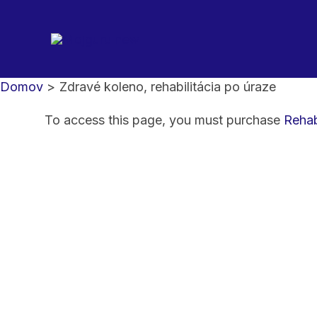
Preskočiť
na
obsah
Domov
Zdravé koleno, rehabilitácia po úraze
To access this page, you must purchase
Rehab